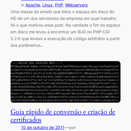
in
Apache
, 
Linux
, 
PHP
, 
Webservers
Uma massa de emails que lotou o espaço em disco do
HD de um dos servidores da empresa em qual trabalho
foi o que motivou esse post. Na verdade o fim do espaço
em disco me levou a encontrar um BUG no PHP-CGI
5.2.6 que levava a execução de código arbitrário a partir
dos parâmetros…
Guia rápido de conversão e criação de
certificados
—
10 de outubro de 2011
por