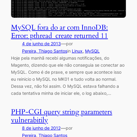
MySQL fora do ar com InnoDB:
Error: pthread_create returned 11
—
4 de junho de 2013
por
Pereira, Thiago Santos
in
Linux
, 
MySQL
Hoje pela manhã recebi algumas notificações, do
Magento, dizendo que ele não conseguia se conectar ao
MySQL. Como é de praxe, e sempre que acontece isso
eu reinicio o MySQL no MK01 e tudo volta ao normal.
Dessa vez, não foi assim. O MySQL estava falhando a
cada tentativa minha de iniciar ele, o log abaixo,…
PHP-CGI query string parameters
vulnerabitily
—
8 de junho de 2012
por
Pereira, Thiago Santos