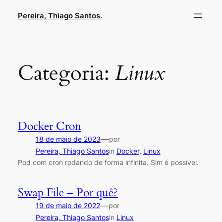
Pular
Pereira, Thiago Santos.
para
o
conteúdo
Categoria:
Linux
Docker Cron
—
18 de maio de 2023
por
Pereira, Thiago Santos
in
Docker
, 
Linux
Pod com cron rodando de forma infinita. Sim é possível.
Swap File – Por quê?
—
19 de maio de 2022
por
Pereira, Thiago Santos
in
Linux