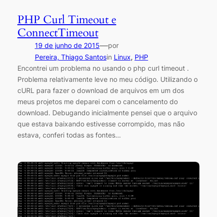
PHP Curl Timeout e
ConnectTimeout
—
19 de junho de 2015
por
Pereira, Thiago Santos
in
Linux
, 
PHP
Encontrei um problema no usando o php curl timeout .
Problema relativamente leve no meu código. Utilizando o
cURL para fazer o download de arquivos em um dos
meus projetos me deparei com o cancelamento do
download. Debugando inicialmente pensei que o arquivo
que estava baixando estivesse corrompido, mas não
estava, conferi todas as fontes…