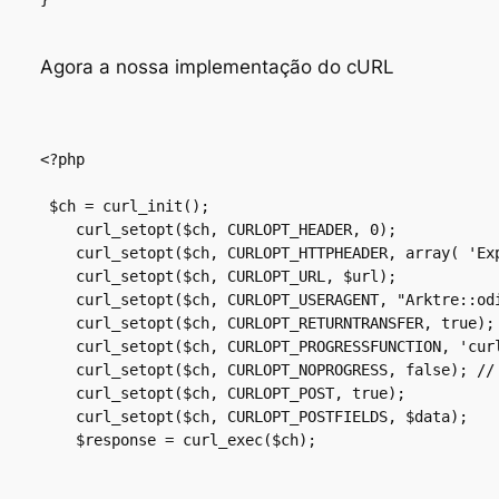
Agora a nossa implementação do cURL
<?php 

 $ch = curl_init();

    curl_setopt($ch, CURLOPT_HEADER, 0);

    curl_setopt($ch, CURLOPT_HTTPHEADER, array( 'Exp
    curl_setopt($ch, CURLOPT_URL, $url);

    curl_setopt($ch, CURLOPT_USERAGENT, "Arktre::odi
    curl_setopt($ch, CURLOPT_RETURNTRANSFER, true);

    curl_setopt($ch, CURLOPT_PROGRESSFUNCTION, 'curl
    curl_setopt($ch, CURLOPT_NOPROGRESS, false); // 
    curl_setopt($ch, CURLOPT_POST, true);

    curl_setopt($ch, CURLOPT_POSTFIELDS, $data);

    $response = curl_exec($ch);
