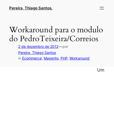
Pular
Pereira, Thiago Santos.
para
o
conteúdo
Workaround para o modulo
do PedroTeixeira/Correios
—
2 de dezembro de 2012
por
Pereira, Thiago Santos
in
Ecommerce
, 
Magento
, 
PHP
, 
Workaround
Um