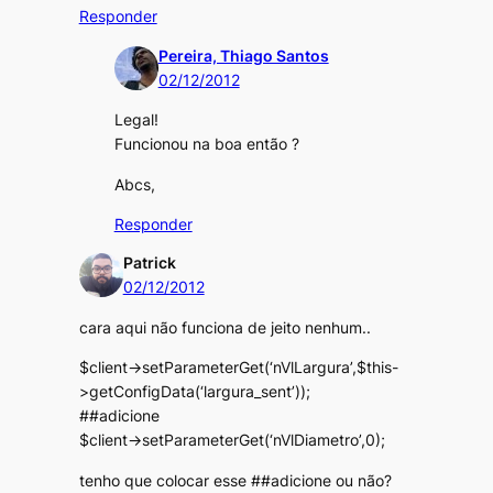
Responder
Pereira, Thiago Santos
02/12/2012
Legal!
Funcionou na boa então ?
Abcs,
Responder
Patrick
02/12/2012
cara aqui não funciona de jeito nenhum..
$client->setParameterGet(‘nVlLargura’,$this-
>getConfigData(‘largura_sent’));
##adicione
$client->setParameterGet(‘nVlDiametro’,0);
tenho que colocar esse ##adicione ou não?