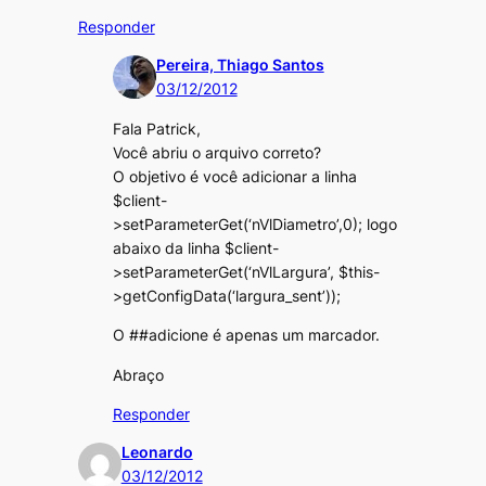
Responder
Pereira, Thiago Santos
03/12/2012
Fala Patrick,
Você abriu o arquivo correto?
O objetivo é você adicionar a linha
$client-
>setParameterGet(‘nVlDiametro’,0); logo
abaixo da linha $client-
>setParameterGet(‘nVlLargura’, $this-
>getConfigData(‘largura_sent’));
O ##adicione é apenas um marcador.
Abraço
Responder
Leonardo
03/12/2012