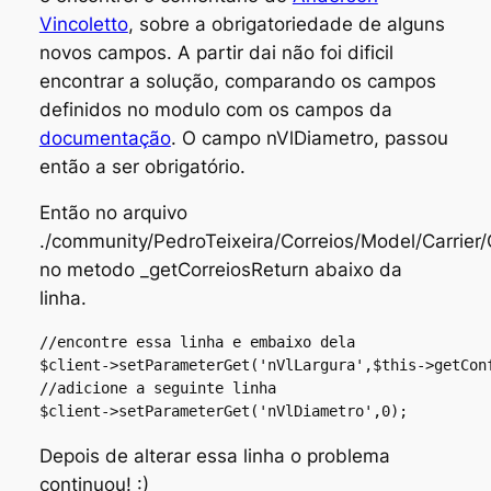
Vincoletto
, sobre a obrigatoriedade de alguns
novos campos. A partir dai não foi dificil
encontrar a solução, comparando os campos
definidos no modulo com os campos da
documentação
. O campo nVlDiametro, passou
então a ser obrigatório.
Então no arquivo
./community/PedroTeixeira/Correios/Model/Carrier
no metodo _getCorreiosReturn abaixo da
linha.
//encontre essa linha e embaixo dela

$client->setParameterGet('nVlLargura',$this->getConf
//adicione a seguinte linha

$client->setParameterGet('nVlDiametro',0);
Depois de alterar essa linha o problema
continuou! :)